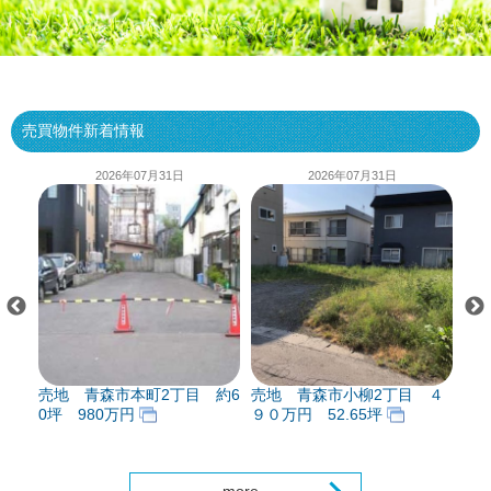
売買物件新着情報
2026年07月31日
2026年07月31日
1
売地 青森市本町2丁目 約6
売地 青森市小柳2丁目 ４
売
0坪 980万円
９０万円 52.65坪
町5
ま