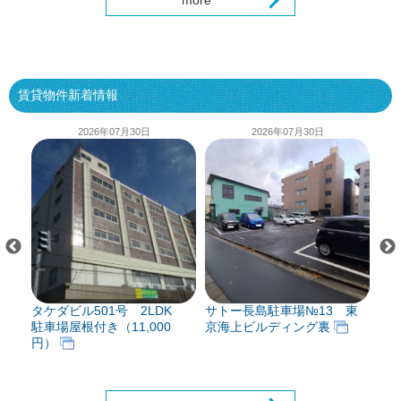
more
賃貸物件新着情報
2026年07月30日
2026年07月30日
7
タケダビル501号 2LDK
サトー長島駐車場№13 東
タケ
勤・
駐車場屋根付き（11,000
京海上ビルディング裏
駐車
ョ
円）
円